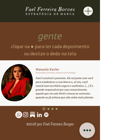
gente
clique na ● para ler cada depoimento
ou deslize o dedo na tela
©2026 por Fael Ferreira Borges