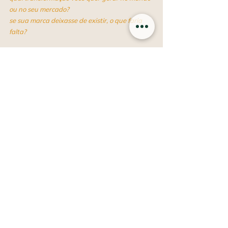
ou no seu mercado?
se sua marca deixasse de existir, o que faria 
falta?
o objetivo é extrair o propósito genuíno, algo 
que vá além do lucro e toque a essência da 
marca. o 
por que
 precisa ser inspirador, forte e 
conectado com valores.
como:
quais princípios guiam sua forma de atuar?
o que você faz de diferente no seu mercado?
como você entrega valor para o seu público?
aqui, o foco é entender os diferenciais e 
metodologias que tornam essa marca única. 
esse ponto define a abordagem da marca, seu 
posicionamento e os pilares estratégicos que 
sustentam o que ela faz.